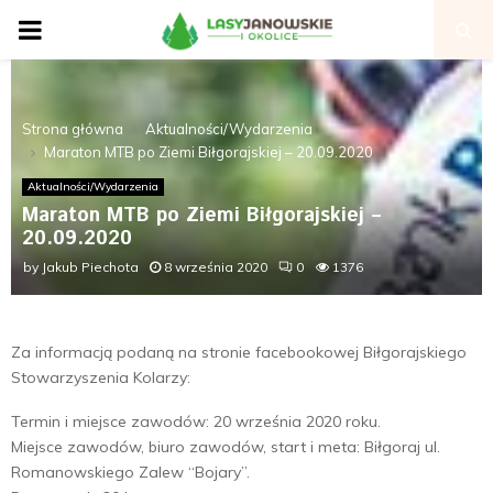
P
R
Strona główna
Aktualności/Wydarzenia
I
Maraton MTB po Ziemi Biłgorajskiej – 20.09.2020
Aktualności/Wydarzenia
M
Maraton MTB po Ziemi Biłgorajskiej –
20.09.2020
A
by
Jakub Piechota
8 września 2020
0
1376
R
Za informacją podaną na stronie facebookowej Biłgorajskiego
Stowarzyszenia Kolarzy:
Y
Termin i miejsce zawodów: 20 września 2020 roku.
M
Miejsce zawodów, biuro zawodów, start i meta: Biłgoraj ul.
Romanowskiego Zalew “Bojary”.