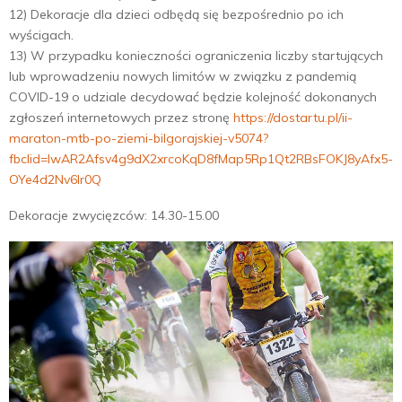
12) Dekoracje dla dzieci odbędą się bezpośrednio po ich
wyścigach.
13) W przypadku konieczności ograniczenia liczby startujących
lub wprowadzeniu nowych limitów w związku z pandemią
COVID-19 o udziale decydować będzie kolejność dokonanych
zgłoszeń internetowych przez stronę
https://dostartu.pl/ii-
maraton-mtb-po-ziemi-bilgorajskiej-v5074?
fbclid=IwAR2Afsv4g9dX2xrcoKqD8fMap5Rp1Qt2RBsFOKJ8yAfx5-
OYe4d2Nv6Ir0Q
Dekoracje zwycięzców: 14.30-15.00