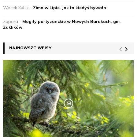
Wacek Kubik
-
Zima w Lipie. Jak to kiedyś bywało
zapora
-
Mogiły partyzanckie w Nowych Barakach, gm.
Zaklików
NAJNOWSZE WPISY