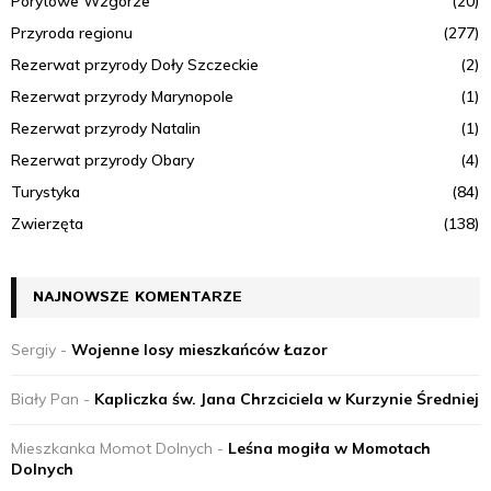
Porytowe Wzgórze
(20)
Przyroda regionu
(277)
Rezerwat przyrody Doły Szczeckie
(2)
Rezerwat przyrody Marynopole
(1)
Rezerwat przyrody Natalin
(1)
Rezerwat przyrody Obary
(4)
Turystyka
(84)
Zwierzęta
(138)
NAJNOWSZE KOMENTARZE
Sergiy
-
Wojenne losy mieszkańców Łazor
Biały Pan
-
Kapliczka św. Jana Chrzciciela w Kurzynie Średniej
Mieszkanka Momot Dolnych
-
Leśna mogiła w Momotach
Dolnych