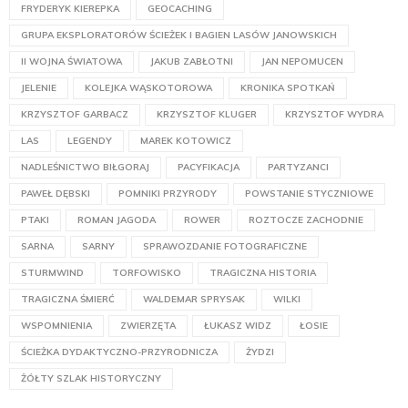
FRYDERYK KIEREPKA
GEOCACHING
GRUPA EKSPLORATORÓW ŚCIEŻEK I BAGIEN LASÓW JANOWSKICH
II WOJNA ŚWIATOWA
JAKUB ZABŁOTNI
JAN NEPOMUCEN
JELENIE
KOLEJKA WĄSKOTOROWA
KRONIKA SPOTKAŃ
KRZYSZTOF GARBACZ
KRZYSZTOF KLUGER
KRZYSZTOF WYDRA
LAS
LEGENDY
MAREK KOTOWICZ
NADLEŚNICTWO BIŁGORAJ
PACYFIKACJA
PARTYZANCI
PAWEŁ DĘBSKI
POMNIKI PRZYRODY
POWSTANIE STYCZNIOWE
PTAKI
ROMAN JAGODA
ROWER
ROZTOCZE ZACHODNIE
SARNA
SARNY
SPRAWOZDANIE FOTOGRAFICZNE
STURMWIND
TORFOWISKO
TRAGICZNA HISTORIA
TRAGICZNA ŚMIERĆ
WALDEMAR SPRYSAK
WILKI
WSPOMNIENIA
ZWIERZĘTA
ŁUKASZ WIDZ
ŁOSIE
ŚCIEŻKA DYDAKTYCZNO-PRZYRODNICZA
ŻYDZI
ŻÓŁTY SZLAK HISTORYCZNY