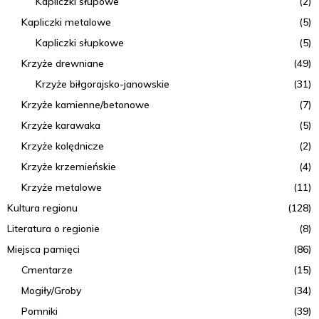
Kapliczki słupowe
(2)
Kapliczki metalowe
(5)
Kapliczki słupkowe
(5)
Krzyże drewniane
(49)
Krzyże biłgorajsko-janowskie
(31)
Krzyże kamienne/betonowe
(7)
Krzyże karawaka
(5)
Krzyże kolędnicze
(2)
Krzyże krzemieńskie
(4)
Krzyże metalowe
(11)
Kultura regionu
(128)
Literatura o regionie
(8)
Miejsca pamięci
(86)
Cmentarze
(15)
Mogiły/Groby
(34)
Pomniki
(39)