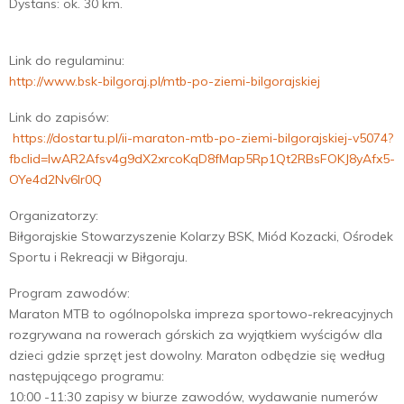
Dystans: ok. 30 km.
E
N
Link do regulaminu:
http://www.bsk-bilgoraj.pl/mtb-po-ziemi-bilgorajskiej
U
Link do zapisów:
https://dostartu.pl/ii-maraton-mtb-po-ziemi-bilgorajskiej-v5074?
fbclid=IwAR2Afsv4g9dX2xrcoKqD8fMap5Rp1Qt2RBsFOKJ8yAfx5-
OYe4d2Nv6Ir0Q
Organizatorzy:
Biłgorajskie Stowarzyszenie Kolarzy BSK, Miód Kozacki, Ośrodek
Sportu i Rekreacji w Biłgoraju.
Program zawodów:
Maraton MTB to ogólnopolska impreza sportowo-rekreacyjnych
rozgrywana na rowerach górskich za wyjątkiem wyścigów dla
dzieci gdzie sprzęt jest dowolny. Maraton odbędzie się według
następującego programu:
10:00 -11:30 zapisy w biurze zawodów, wydawanie numerów