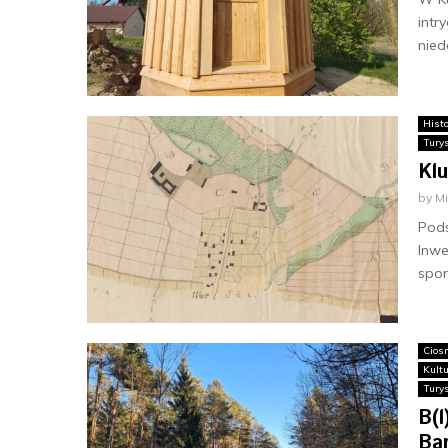
intr
nied
Histo
Tury
Klu
by
M
Pods
Inwe
spor
Cios
Kult
Tury
B(
Ba