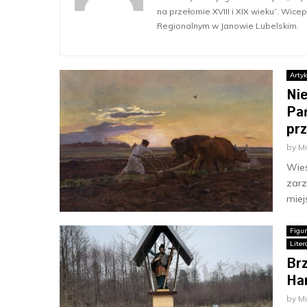
na przełomie XVIII i XIX wieku”. Wi
Regionalnym w Janowie Lubelskim.
Artyk
Ni
Pa
prz
by
M
Wieś
zarz
miej
Figu
Liter
Br
Ha
by
M