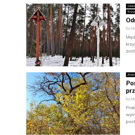
Cios
Krzy
Od
by
M
Międ
krzy
zost
Andr
Po
pr
by
M
Prak
wymi
post