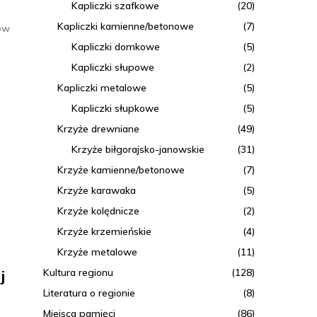
Kapliczki szafkowe
(20)
Kapliczki kamienne/betonowe
(7)
tów
Kapliczki domkowe
(5)
Kapliczki słupowe
(2)
Kapliczki metalowe
(5)
Kapliczki słupkowe
(5)
Krzyże drewniane
(49)
Krzyże biłgorajsko-janowskie
(31)
Krzyże kamienne/betonowe
(7)
Krzyże karawaka
(5)
Krzyże kolędnicze
(2)
Krzyże krzemieńskie
(4)
Krzyże metalowe
(11)
Kultura regionu
(128)
j
Literatura o regionie
(8)
Miejsca pamięci
(86)