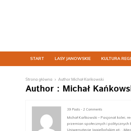
START
LASY JANOWSKIE
KULTURA REG
Strona główna
Author
Michał Kańkowski
Author :
Michał Kańkows
39 Posts
-
2 Comments
Michał Kańkowski – Pasjonat kolei, reg
przemian społecznych i politycznych 
Uniwersytecie Jagiellońskim pt.: „Mi