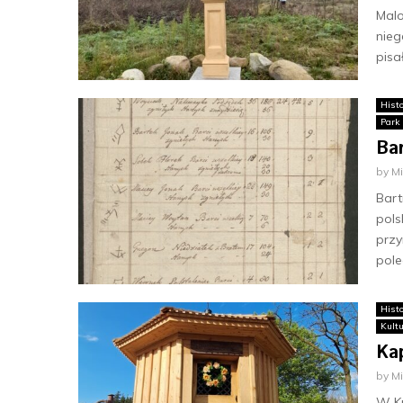
Malo
nieg
pisa
Histo
Park
Bar
by
M
Bart
pols
przy
pole
Histo
Kult
Kap
by
M
W Ku