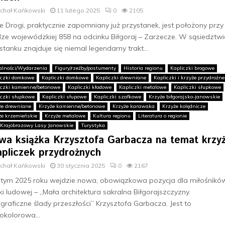
ichał Kańkowski
11 lutego 2025
0
2105
ie Drogi, praktycznie zapomniany już przystanek, jest położony przy
ze wojewódzkiej 858 na odcinku Biłgoraj – Zarzecze. W sąsiedztwi
stanku znajduje się niemal legendarny trakt...
alności/Wydarzenia
Figury/rzeźby/postumenty
Historia regionu
Kapliczki brogowe
iczki domkowe
Kapliczki domkowe
Kapliczki drewniane
Kapliczki i krzyże przydrożne
iczki kamienne/betonowe
Kapliczki kłodowe
Kapliczki metalowe
Kapliczki słupkowe
iczki słupkowe
Kapliczki słupowe
Kapliczki szafkowe
Krzyże biłgorajsko-janowskie
że drewniane
Krzyże kamienne/betonowe
Krzyże karawaka
Krzyże kolędnicze
że krzemieńskie
Krzyże metalowe
Kultura regionu
Literatura o regionie
 Krajobrazowy Lasy Janowskie
Turystyka
wa książka Krzysztofa Garbacza na temat krzy
apliczek przydrożnych
ichał Kańkowski
30 stycznia 2025
0
2167
tym 2025 roku wejdzie nowa, obowiązkowa pozycja dla miłośnikó
ki ludowej – „Mała architektura sakralna Biłgorajszczyzny.
graficzne ślady przeszłości” Krzysztofa Garbacza. Jest to
okolorowa...