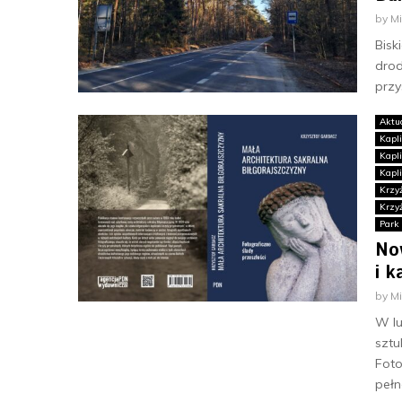
by
M
Bisk
drod
przy
Aktu
Kapl
Kapl
Kapl
Krzy
Krzy
Park
No
i k
by
M
W lu
sztu
Foto
pełn