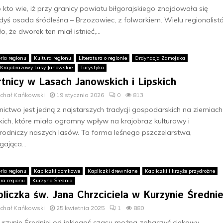
 kto wie, iż przy granicy powiatu biłgorajskiego znajdowała się
dyś osada śródleśna – Brzozowiec, z folwarkiem. Wielu regionalis
ło, że dworek ten miał istnieć,...
ria regionu
Kultura regionu
Literatura o regionie
Ordynacja Zamojska
 Krajobrazowy Lasy Janowskie
Turystyka
tnicy w Lasach Janowskich i Lipskich
ichał Kańkowski
19 stycznia 2026
0
813
nictwo jest jedną z najstarszych tradycji gospodarskich na ziemiach
kich, które miało ogromny wpływ na krajobraz kulturowy i
rodniczy naszych lasów. Ta forma leśnego pszczelarstwa,
gająca...
ria regionu
Kapliczki domkowe
Kapliczki drewniane
Kapliczki i krzyże przydrożne
ura regionu
Kurzyna Średnia
liczka św. Jana Chrzciciela w Kurzynie Średnie
ichał Kańkowski
25 kwietnia 2025
1
880
rzynie Średniej od jakiegoś czasu można zobaczyć ciekawy,