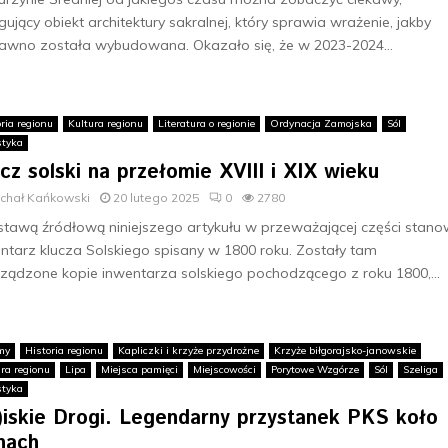
ygujący obiekt architektury sakralnej, który sprawia wrażenie, jakby
awno została wybudowana. Okazało się, że w 2023-2024...
ria regionu
Kultura regionu
Literatura o regionie
Ordynacja Zamojska
Sól
styka
cz solski na przełomie XVIII i XIX wieku
ichał Kańkowski
20 lutego 2025
0
2780
tawą źródłową niniejszego artykułu w przeważającej części stano
ntarz klucza Solskiego spisany w 1800 roku. Zostały tam
ządzone kopie inwentarza solskiego pochodzącego z roku 1800,...
my
Historia regionu
Kapliczki i krzyże przydrożne
Krzyże biłgorajsko-janowskie
ura regionu
Lipa
Miejsca pamięci
Miejscowości
Porytowe Wzgórze
Sól
Szeliga
styka
l)iskie Drogi. Legendarny przystanek PKS koło
nach