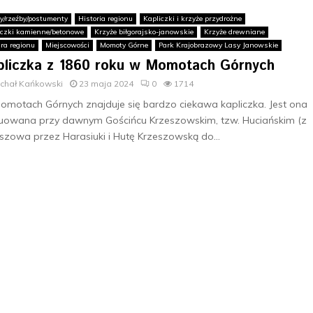
ry/rzeźby/postumenty
Historia regionu
Kapliczki i krzyże przydrożne
iczki kamienne/betonowe
Krzyże biłgorajsko-janowskie
Krzyże drewniane
ura regionu
Miejscowości
Momoty Górne
Park Krajobrazowy Lasy Janowskie
pliczka z 1860 roku w Momotach Górnych
ichał Kańkowski
23 maja 2024
0
1714
motach Górnych znajduje się bardzo ciekawa kapliczka. Jest ona
uowana przy dawnym Gościńcu Krzeszowskim, tzw. Huciańskim (z
szowa przez Harasiuki i Hutę Krzeszowską do...