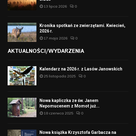
13 lipca 2026
0
Kronika spotkań ze zwierzętami. Kwiecień,
2026 r.
17 maja 2026
0
AKTUALNOŚCI/WYDARZENIA
Kalendarz na 2026 r. z Lasów Janowskich
25 listopada 2025
0
Nowa kapliczka ze św. Janem
Nepomucenem z Momot już...
18 czerwca 2025
0
Nowa książka Krzysztofa Garbacza na