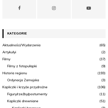
i
g
a
c
KATEGORIE
j
a
Aktualności/Wydarzenia
(65)
p
Artykułyi
(2)
Filmy
(37)
o
Filmy z fotopułapki
(9)
w
Historia regionu
(193)
p
Ordynacja Zamojska
(3)
i
Kapliczki i krzyże przydrożne
(106)
Figury/rzeźby/postumenty
(11)
s
Kapliczki drewniane
(51)
a
Kapliczki brogowe
(3)