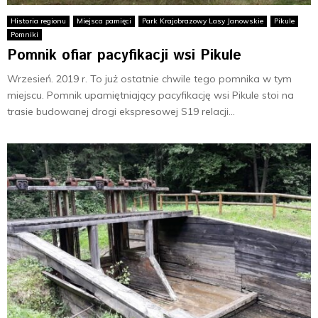
E
Historia regionu
Miejsca pamięci
Park Krajobrazowy Lasy Janowskie
Pikule
Pomniki
N
Pomnik ofiar pacyfikacji wsi Pikule
Wrzesień. 2019 r. To już ostatnie chwile tego pomnika w tym
U
miejscu. Pomnik upamiętniający pacyfikację wsi Pikule stoi na
trasie budowanej drogi ekspresowej S19 relacji...