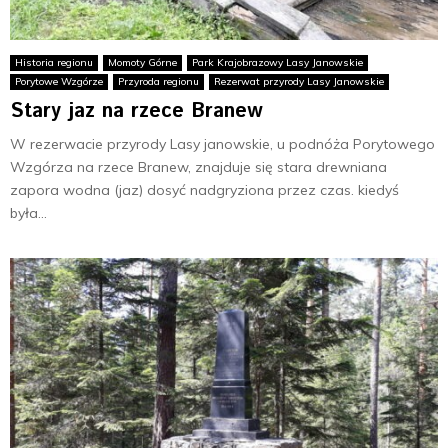
Historia regionu
Momoty Górne
Park Krajobrazowy Lasy Janowskie
Porytowe Wzgórze
Przyroda regionu
Rezerwat przyrody Lasy Janowskie
Stary jaz na rzece Branew
W rezerwacie przyrody Lasy janowskie, u podnóża Porytowego
Wzgórza na rzece Branew, znajduje się stara drewniana
zapora wodna (jaz) dosyć nadgryziona przez czas. kiedyś
była...