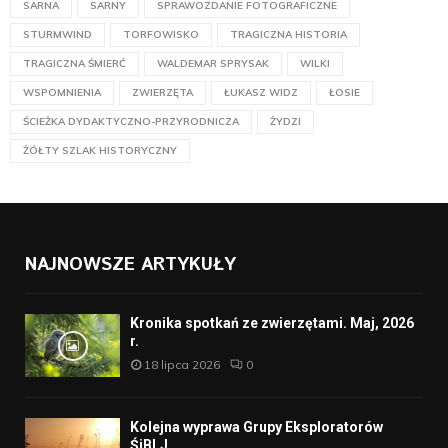
SARNA
SARNY
SPRAWOZDANIE FOTOGRAFICZNE
STURMWIND
TORFOWISKO
TRAGICZNA HISTORIA
TRAGICZNA ŚMIERĆ
WALDEMAR SPRYSAK
WILKI
WSPOMNIENIA
ZWIERZĘTA
ŁUKASZ WIDZ
ŁOSIE
ŚCIEŻKA DYDAKTYCZNO-PRZYRODNICZA
ŻYDZI
ŻÓŁTY SZLAK HISTORYCZNY
NAJNOWSZE ARTYKUŁY
Kronika spotkań ze zwierzętami. Maj, 2026
r.
18 lipca 2026
0
Kolejna wyprawa Grupy Eksploratorów
ŚiBLJ