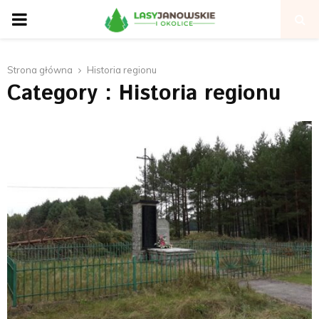
P
R
Strona główna
Historia regionu
Category : Historia regionu
I
M
A
R
Y
M