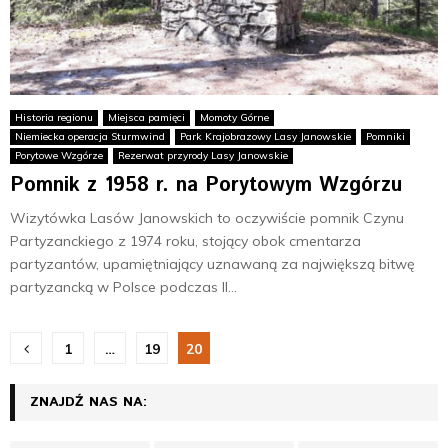
Historia regionu
Miejsca pamięci
Momoty Górne
Niemiecka operacja Sturmwind
Park Krajobrazowy Lasy Janowskie
Pomniki
Porytowe Wzgórze
Rezerwat przyrody Lasy Janowskie
Pomnik z 1958 r. na Porytowym Wzgórzu
Wizytówka Lasów Janowskich to oczywiście pomnik Czynu
Partyzanckiego z 1974 roku, stojący obok cmentarza
partyzantów, upamiętniający uznawaną za największą bitwę
partyzancką w Polsce podczas II...
N
1
…
19
20
a
ZNAJDŹ NAS NA:
w