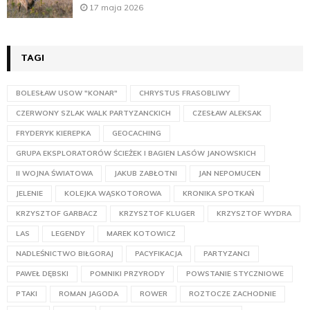
17 maja 2026
TAGI
BOLESŁAW USOW "KONAR"
CHRYSTUS FRASOBLIWY
CZERWONY SZLAK WALK PARTYZANCKICH
CZESŁAW ALEKSAK
FRYDERYK KIEREPKA
GEOCACHING
GRUPA EKSPLORATORÓW ŚCIEŻEK I BAGIEN LASÓW JANOWSKICH
II WOJNA ŚWIATOWA
JAKUB ZABŁOTNI
JAN NEPOMUCEN
JELENIE
KOLEJKA WĄSKOTOROWA
KRONIKA SPOTKAŃ
KRZYSZTOF GARBACZ
KRZYSZTOF KLUGER
KRZYSZTOF WYDRA
LAS
LEGENDY
MAREK KOTOWICZ
NADLEŚNICTWO BIŁGORAJ
PACYFIKACJA
PARTYZANCI
PAWEŁ DĘBSKI
POMNIKI PRZYRODY
POWSTANIE STYCZNIOWE
PTAKI
ROMAN JAGODA
ROWER
ROZTOCZE ZACHODNIE