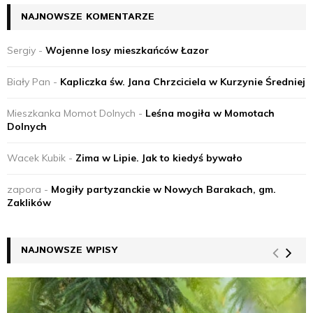
NAJNOWSZE KOMENTARZE
Sergiy
-
Wojenne losy mieszkańców Łazor
Biały Pan
-
Kapliczka św. Jana Chrzciciela w Kurzynie Średniej
Mieszkanka Momot Dolnych
-
Leśna mogiła w Momotach
Dolnych
Wacek Kubik
-
Zima w Lipie. Jak to kiedyś bywało
zapora
-
Mogiły partyzanckie w Nowych Barakach, gm.
Zaklików
NAJNOWSZE WPISY