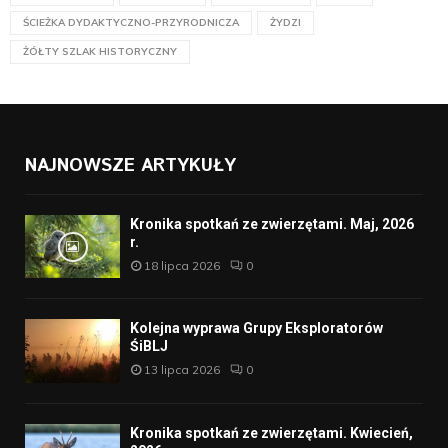
ŚCIEŻKA DYDAKTYCZNO-PRZYRODNICZA
ŻYDZI
ŻÓŁTY SZLAK HISTORYCZNY
NAJNOWSZE ARTYKUŁY
Kronika spotkań ze zwierzętami. Maj, 2026
r.
18 lipca 2026
0
Kolejna wyprawa Grupy Eksploratorów
ŚiBLJ
13 lipca 2026
0
Kronika spotkań ze zwierzętami. Kwiecień,