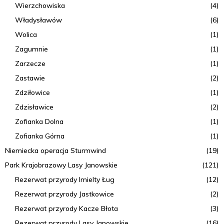
Wierzchowiska
(4)
Władysławów
(6)
Wolica
(1)
Zagumnie
(1)
Zarzecze
(1)
Zastawie
(2)
Zdziłowice
(1)
Zdzisławice
(2)
Zofianka Dolna
(1)
Zofianka Górna
(1)
Niemiecka operacja Sturmwind
(19)
Park Krajobrazowy Lasy Janowskie
(121)
Rezerwat przyrody Imielty Ług
(12)
Rezerwat przyrody Jastkowice
(2)
Rezerwat przyrody Kacze Błota
(3)
Rezerwat przyrody Lasy Janowskie
(16)