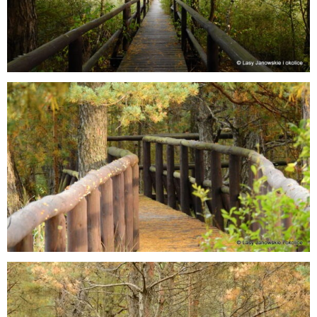
E
N
U