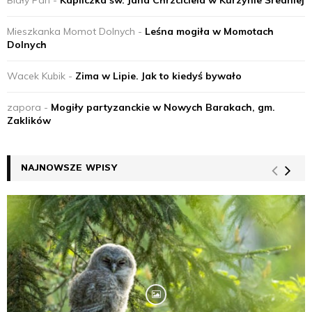
Biały Pan
-
Kapliczka św. Jana Chrzciciela w Kurzynie Średniej
Mieszkanka Momot Dolnych
-
Leśna mogiła w Momotach
Dolnych
Wacek Kubik
-
Zima w Lipie. Jak to kiedyś bywało
zapora
-
Mogiły partyzanckie w Nowych Barakach, gm.
Zaklików
NAJNOWSZE WPISY