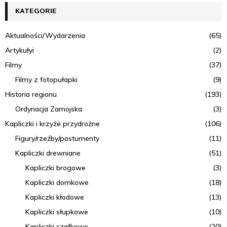
KATEGORIE
Aktualności/Wydarzenia
(65)
Artykułyi
(2)
Filmy
(37)
Filmy z fotopułapki
(9)
Historia regionu
(193)
Ordynacja Zamojska
(3)
Kapliczki i krzyże przydrożne
(106)
Figury/rzeźby/postumenty
(11)
Kapliczki drewniane
(51)
Kapliczki brogowe
(3)
Kapliczki domkowe
(18)
Kapliczki kłodowe
(13)
Kapliczki słupkowe
(10)
Kapliczki szafkowe
(20)