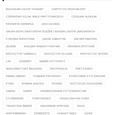
BOLESŁAW USOW "KONAR"
CHRYSTUS FRASOBLIWY
CZERWONY SZLAK WALK PARTYZANCKICH
CZESŁAW ALEKSAK
FRYDERYK KIEREPKA
GEOCACHING
GRUPA EKSPLORATORÓW ŚCIEŻEK I BAGIEN LASÓW JANOWSKICH
II WOJNA ŚWIATOWA
JAKUB ZABŁOTNI
JAN NEPOMUCEN
JELENIE
KOLEJKA WĄSKOTOROWA
KRONIKA SPOTKAŃ
KRZYSZTOF GARBACZ
KRZYSZTOF KLUGER
KRZYSZTOF WYDRA
LAS
LEGENDY
MAREK KOTOWICZ
NADLEŚNICTWO BIŁGORAJ
PACYFIKACJA
PARTYZANCI
PAWEŁ DĘBSKI
POMNIKI PRZYRODY
POWSTANIE STYCZNIOWE
PTAKI
ROMAN JAGODA
ROWER
ROZTOCZE ZACHODNIE
SARNA
SARNY
SPRAWOZDANIE FOTOGRAFICZNE
STURMWIND
TORFOWISKO
TRAGICZNA HISTORIA
TRAGICZNA ŚMIERĆ
WALDEMAR SPRYSAK
WILKI
WSPOMNIENIA
ZWIERZĘTA
ŁUKASZ WIDZ
ŁOSIE