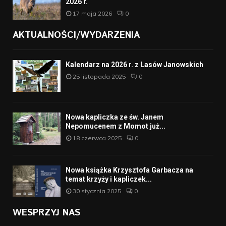
2026 r.
17 maja 2026
0
AKTUALNOŚCI/WYDARZENIA
Kalendarz na 2026 r. z Lasów Janowskich
25 listopada 2025
0
Nowa kapliczka ze św. Janem
Nepomucenem z Momot już...
18 czerwca 2025
0
Nowa książka Krzysztofa Garbacza na
temat krzyży i kapliczek...
30 stycznia 2025
0
WESPRZYJ NAS