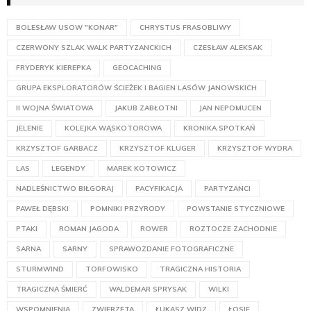
BOLESŁAW USOW "KONAR"
CHRYSTUS FRASOBLIWY
CZERWONY SZLAK WALK PARTYZANCKICH
CZESŁAW ALEKSAK
FRYDERYK KIEREPKA
GEOCACHING
GRUPA EKSPLORATORÓW ŚCIEŻEK I BAGIEN LASÓW JANOWSKICH
II WOJNA ŚWIATOWA
JAKUB ZABŁOTNI
JAN NEPOMUCEN
JELENIE
KOLEJKA WĄSKOTOROWA
KRONIKA SPOTKAŃ
KRZYSZTOF GARBACZ
KRZYSZTOF KLUGER
KRZYSZTOF WYDRA
LAS
LEGENDY
MAREK KOTOWICZ
NADLEŚNICTWO BIŁGORAJ
PACYFIKACJA
PARTYZANCI
PAWEŁ DĘBSKI
POMNIKI PRZYRODY
POWSTANIE STYCZNIOWE
PTAKI
ROMAN JAGODA
ROWER
ROZTOCZE ZACHODNIE
SARNA
SARNY
SPRAWOZDANIE FOTOGRAFICZNE
STURMWIND
TORFOWISKO
TRAGICZNA HISTORIA
TRAGICZNA ŚMIERĆ
WALDEMAR SPRYSAK
WILKI
WSPOMNIENIA
ZWIERZĘTA
ŁUKASZ WIDZ
ŁOSIE