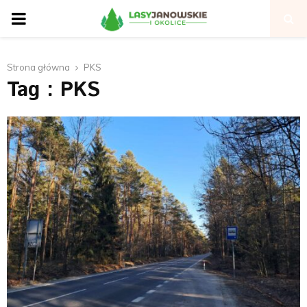
P
R
Strona główna
PKS
Tag : PKS
I
M
A
R
Y
M