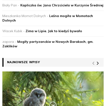
Biały Pan
-
Kapliczka św. Jana Chrzciciela w Kurzynie Średniej
Mieszkanka Momot Dolnych
-
Leśna mogiła w Momotach
Dolnych
Wacek Kubik
-
Zima w Lipie. Jak to kiedyś bywało
zapora
-
Mogiły partyzanckie w Nowych Barakach, gm.
Zaklików
NAJNOWSZE WPISY