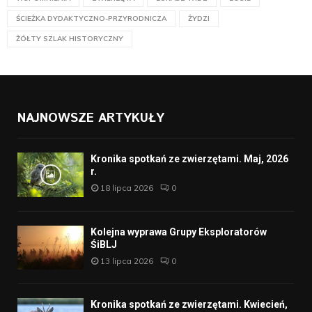
ŚCIEŻKA DYDAKTYCZNO-PRZYRODNICZA
ŻYDZI
ŻÓŁTY SZLAK HISTORYCZNY
NAJNOWSZE ARTYKUŁY
Kronika spotkań ze zwierzętami. Maj, 2026
r.
18 lipca 2026
0
Kolejna wyprawa Grupy Eksploratorów
ŚiBLJ
13 lipca 2026
0
Kronika spotkań ze zwierzętami. Kwiecień,