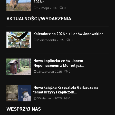
2026 r.
17 maja 2026
0
AKTUALNOŚCI/WYDARZENIA
Kalendarz na 2026 r. z Lasów Janowskich
25 listopada 2025
0
Nowa kapliczka ze św. Janem
Nepomucenem z Momot już...
18 czerwca 2025
0
Nowa książka Krzysztofa Garbacza na
temat krzyży i kapliczek...
30 stycznia 2025
0
WESPRZYJ NAS