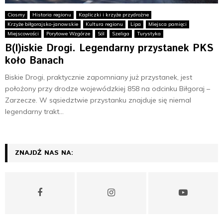
E
Ciosmy
Historia regionu
Kapliczki i krzyże przydrożne
Krzyże biłgorajsko-janowskie
Kultura regionu
Lipa
Miejsca pamięci
N
Miejscowości
Porytowe Wzgórze
Sól
Szeliga
Turystyka
B(l)iskie Drogi. Legendarny przystanek PKS
U
koło Banach
Biskie Drogi, praktycznie zapomniany już przystanek, jest
położony przy drodze wojewódzkiej 858 na odcinku Biłgoraj –
Zarzecze. W sąsiedztwie przystanku znajduje się niemal
legendarny trakt...
ZNAJDŹ NAS NA: