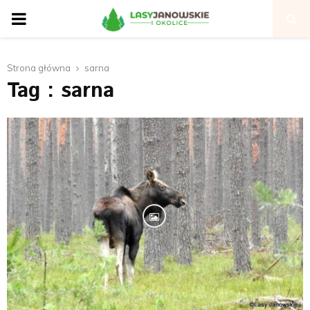
P
R
Strona główna
sarna
Tag : sarna
I
M
A
R
Y
M