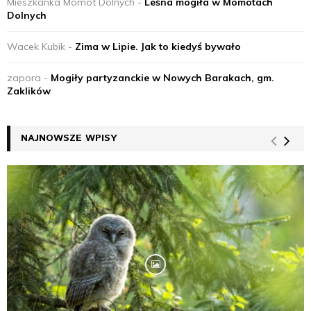
Mieszkanka Momot Dolnych
-
Leśna mogiła w Momotach
Dolnych
Wacek Kubik
-
Zima w Lipie. Jak to kiedyś bywało
zapora
-
Mogiły partyzanckie w Nowych Barakach, gm.
Zaklików
NAJNOWSZE WPISY