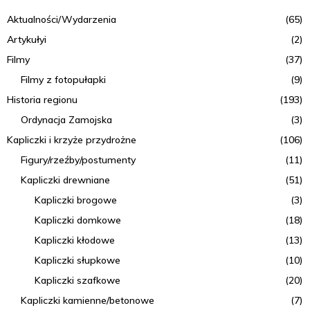
a
Aktualności/Wydarzenia
(65)
p
Artykułyi
(2)
Filmy
(37)
o
Filmy z fotopułapki
(9)
w
Historia regionu
(193)
p
Ordynacja Zamojska
(3)
i
Kapliczki i krzyże przydrożne
(106)
Figury/rzeźby/postumenty
(11)
s
Kapliczki drewniane
(51)
a
Kapliczki brogowe
(3)
c
Kapliczki domkowe
(18)
h
Kapliczki kłodowe
(13)
Kapliczki słupkowe
(10)
Kapliczki szafkowe
(20)
Kapliczki kamienne/betonowe
(7)