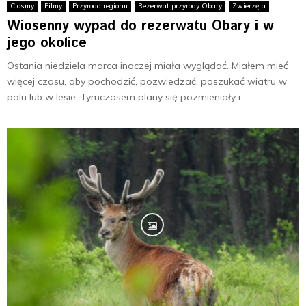
Ciosmy
Filmy
Przyroda regionu
Rezerwat przyrody Obary
Zwierzęta
Wiosenny wypad do rezerwatu Obary i w
jego okolice
Ostania niedziela marca inaczej miała wyglądać. Miałem mieć
więcej czasu, aby pochodzić, pozwiedzać, poszukać wiatru w
polu lub w lesie. Tymczasem plany się pozmieniały i...