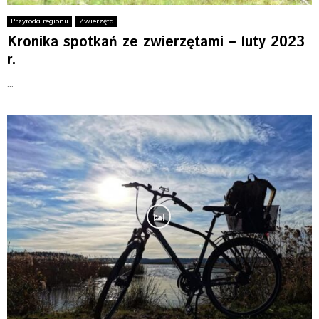
E
Przyroda regionu
Zwierzęta
Kronika spotkań ze zwierzętami – luty 2023
N
r.
U
...