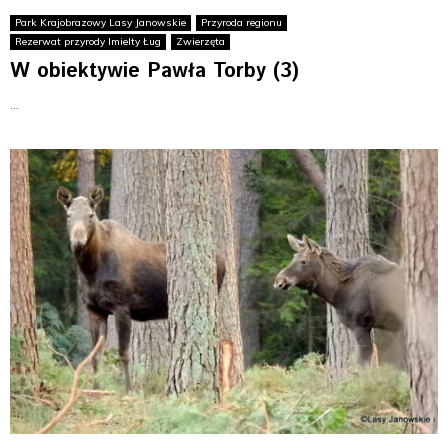
Park Krajobrazowy Lasy Janowskie
Przyroda regionu
Rezerwat przyrody Imielty Ług
Zwierzęta
W obiektywie Pawła Torby (3)
...