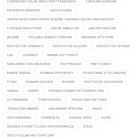
CZERWONY SZLAK WALK PARTYZANCKICH
CZESŁAW ALEKSAK
FRYDERYK KIEREPKA
GEOCACHING
GRUPA EKSPLORATORÓW ŚCIEŻEK I BAGIEN LASÓW JANOWSKICH
II WOJNA ŚWIATOWA
JAKUB ZABŁOTNI
JAN NEPOMUCEN
JELENIE
KOLEJKA WĄSKOTOROWA
KRONIKA SPOTKAŃ
KRZYSZTOF GARBACZ
KRZYSZTOF KLUGER
KRZYSZTOF WYDRA
LAS
LEGENDY
MAREK KOTOWICZ
NADLEŚNICTWO BIŁGORAJ
PACYFIKACJA
PARTYZANCI
PAWEŁ DĘBSKI
POMNIKI PRZYRODY
POWSTANIE STYCZNIOWE
PTAKI
ROMAN JAGODA
ROWER
ROZTOCZE ZACHODNIE
SARNA
SARNY
SPRAWOZDANIE FOTOGRAFICZNE
STURMWIND
TORFOWISKO
TRAGICZNA HISTORIA
TRAGICZNA ŚMIERĆ
WALDEMAR SPRYSAK
WILKI
WSPOMNIENIA
ZWIERZĘTA
ŁUKASZ WIDZ
ŁOSIE
ŚCIEŻKA DYDAKTYCZNO-PRZYRODNICZA
ŻYDZI
ŻÓŁTY SZLAK HISTORYCZNY