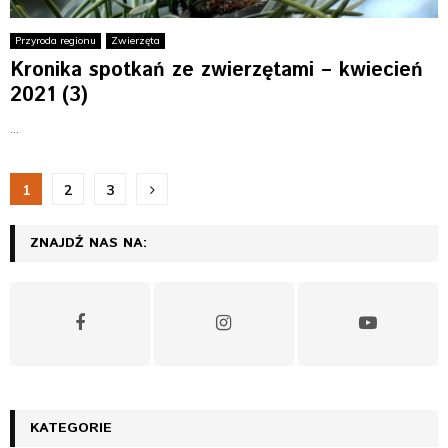
Przyroda regionu
Zwierzęta
Kronika spotkań ze zwierzętami – kwiecień
2021 (3)
...
N
1
2
3
a
ZNAJDŹ NAS NA:
w
i
g
a
c
KATEGORIE
j