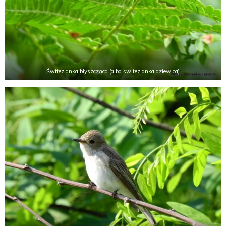
Świtezianka błyszcząca (albo świtezianka dziewica)