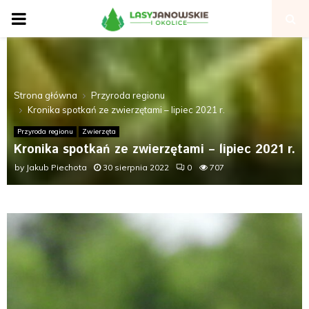
P
R
I
Strona główna
Przyroda regionu
Kronika spotkań ze zwierzętami – lipiec 2021 r.
M
Przyroda regionu
Zwierzęta
Kronika spotkań ze zwierzętami – lipiec 2021 r.
A
by
Jakub Piechota
30 sierpnia 2022
0
707
R
Y
M