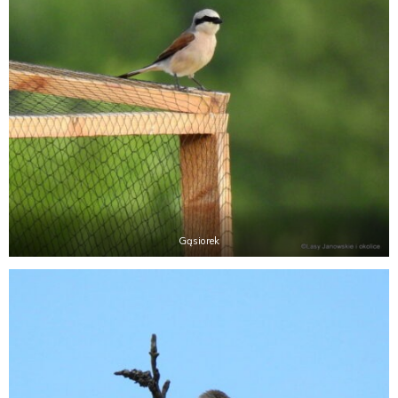
E
N
U
Gąsiorek