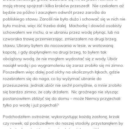
moją stronę spojrzał i kilka kroków przeszedł. Nie czekałem aż
będzie za późno i zacząłem odwrót przez zarośla do
pobliskiego stawu. Zarośli nie było dużo i schować się w nich nie
było można, więc iść trzeba dalej. Machorkę i dowód osobisty
schowałem we mchu, a w ubraniu przez wodę płynąc, lub na
czworaka trawę przemierzając, zmierzałem na drugi brzeg
stawu. Ubrany byłem do nocowania w lesie, w watowaną
kapotę, i gdy dopłynąłem na drugi brzeg, to byłem tak
obciążony wodą, że nie mogłem wydostać się z wody. Ubiór
nasiąkł wodą i po wygramoleniu się zaraz zrobiło się mi zimno.
Poszedłem więc dalej pod olchy na okolicznych łąkach, gdzie
rozebrałem się do naga, co by wyżymać ubranie do
przesuszenia. Jednak ubiór nie sechł pomyślnie, a mnie zrobiło
się bardzo zimno, że cały drżałem. Nic groźnego nie słysząc
postanowiłem zbliżyć się do domu – może Niemcy przyjechali
tylko po wodę i już pojechali?
Podchodziłem ostrożnie, wykorzystując każdą zasłonę, krzak
czy rowek, aż podszedłem do naszej stodoły, przystanąłem by