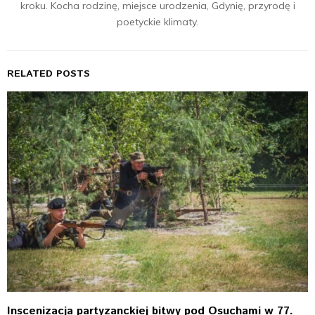
kroku. Kocha rodzinę, miejsce urodzenia, Gdynię, przyrodę i
poetyckie klimaty.
RELATED POSTS
Inscenizacja partyzanckiej bitwy pod Osuchami w 77.