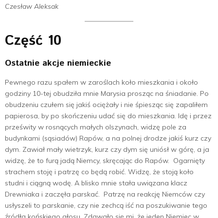
Czesław Aleksak
Część 10
Ostatnie akcje niemieckie
Pewnego razu spałem w zaroślach koło mieszkania i około
godziny 10-tej obudziła mnie Marysia prosząc na śniadanie. Po
obudzeniu czułem się jakiś ociężały i nie śpiesząc się zapaliłem
papierosa, by po skończeniu udać się do mieszkania. Idę i przez
prześwity w rosnących małych olszynach, widzę pole za
budynkami (sąsiadów) Rapów, a na polnej drodze jakiś kurz czy
dym. Zawiał mały wietrzyk, kurz czy dym się uniósł w górę, a ja
widzę, że to furą jadą Niemcy, skręcając do Rapów. Ogarnięty
strachem stoję i patrzę co będą robić. Widzę, że stoją koło
studni i ciągną wodę. A blisko mnie stała uwiązana klacz
Drewniaka i zaczęła parskać. Patrzę na reakcję Niemców czy
usłyszeli to parskanie, czy nie zechcą iść na poszukiwanie tego
źródła końskiego głosu. Zdawało się mi, że jeden Niemiec w