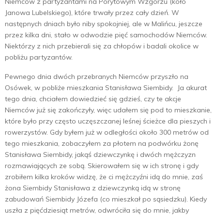
Niemców z partyzantami na Porytowym Wzgórzu (koło
Janowa Lubelskiego), które trwały przez cały dzień. W
następnych dniach było niby spokojniej, ale w Malińcu, jeszcze
przez kilka dni, stało w odwodzie pięć samochodów Niemców.
Niektórzy z nich przebierali się za chłopów i badali okolice w
pobliżu partyzantów.
Pewnego dnia dwóch przebranych Niemców przyszło na
Osówek, w pobliże mieszkania Stanisława Siembidy. Ja akurat
tego dnia, chciałem dowiedzieć się gdzieś, czy te akcje
Niemców już się zakończyły, więc udałem się pod to mieszkanie,
które było przy często uczęszczanej leśnej ścieżce dla pieszych i
rowerzystów. Gdy byłem już w odległości około 300 metrów od
tego mieszkania, zobaczyłem za płotem na podwórku żonę
Stanisława Siembidy, jakąś dziewczynkę i dwóch mężczyzn
rozmawiających ze sobą. Skierowałem się w ich stronę i gdy
zrobiłem kilka kroków widzę, że ci mężczyźni idą do mnie, zaś
żona Siembidy Stanisława z dziewczynką idą w stronę
zabudowań Siembidy Józefa (co mieszkał po sąsiedzku). Kiedy
uszła z pięćdziesiąt metrów, odwróciła się do mnie, jakby