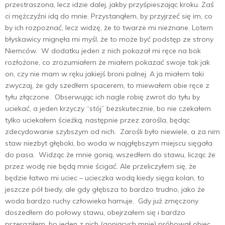
przestraszona, lecz idzie dalej, jakby przyśpieszając kroku. Zaś
ci mężczyźni idą do mnie. Przystanąłem, by przyjrzeć się im, co
by ich rozpoznać, lecz widzę, że to twarze mi nieznane. Lotem
błyskawicy mignęła mi myśl, że to może być podstęp ze strony
Niemców. W dodatku jeden z nich pokazał mi ręce na bok
rozłożone, co zrozumiałem że miałem pokazać swoje tak jak
on, czy nie mam w ręku jakiejś broni palnej. A ja miałem taki
zwyczaj, że gdy szedłem spacerem, to miewałem obie ręce z
tyłu złączone. Obserwując ich nagle robię zwrot do tyłu by
uciekać, a jeden krzyczy “stój” bezskutecznie, bo nie czekałem
tylko uciekałem ścieżką, następnie przez zarośla, będąc
zdecydowanie szybszym od nich. Zarośli było niewiele, a za nim
staw niezbyt głęboki, bo woda w najgłębszym miejscu sięgała
do pasa. Widząc że mnie gonią, wszedłem do stawu, licząc że
przez wodę nie będą mnie ścigać. Ale przeliczyłem się, że
będzie łatwo mi uciec – ucieczka wodą kiedy sięga kolan, to
jeszcze pół biedy, ale gdy głębsza to bardzo trudno, jako że
woda bardzo ruchy człowieka hamuje. Gdy już zmęczony
doszedłem do połowy stawu, obejrzałem się i bardzo
przeraziłem, bo jeden z nich (goniących mnie) próbował obiec