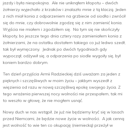
jazdy i była niespokojna. Ale nie uniknąłem kłopotu – dwóch
żołnierzy wyjechało z krzaków i znalazło mnie z tą klaczą. Jeden
z nich miał konia z odparzeniem na grzbiecie od siodła i zwrócił
się do mnie, czy dobrowolnie zgodzę się z nim zamienić konia.
Wyjścia nie miałem i zgodziłem się. Na tym się nie skończyły
kłopoty, bo jeszcze tego dnia cztery razy zamieniałem konia z
żołnierzami, że na ostatku dostałem takiego co już ledwo szedł,
tak był wymęczony. Jednak po dwóch tygodniach gdy
wypoczął, odżywił się, a odparzenia po siodle wygoiły się, był
koniem bardzo dobrym.
Ten dzień przyjścia Armii Radzieckiej dziś uważam za jeden z
pięknych i szczęśliwych w moim życiu – jakbym wyszedł z
więzienia od razu w nową szczęśliwą epokę swojego życia. Z
tego wrażenia pierwszej nocy wolności nie przespałem, tak mi
to weszło w głowę, że nie mogłem usnąć.
Nowy duch w nas wstąpił, że już nie będziemy kryć się w lasach
przed Niemcami, że będzie nowe życie w wolności. A jak cenną
jest wolność to wie ten co okupację (niemiecką) przeżył w