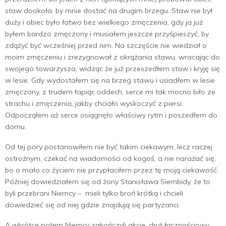
staw dookoła, by mnie dostać na drugim brzegu. Staw nie był
duży i obiec było łatwo bez wielkiego zmęczenia, gdy ja już
byłem bardzo zmęczony i musiałem jeszcze przyśpieszyć, by
zdążyć być wcześniej przed nim. Na szczęście nie wiedział o
moim zmęczeniu i zrezygnował z okrążania stawu, wracając do
swojego towarzysza, widząc że już przeszedłem staw i kryję się
w lesie. Gdy wydostałem się na brzeg stawu i usiadłem w lesie
zmęczony, z trudem łapiąc oddech, serce mi tak mocno biło ze
strachu i zmęczenia, jakby chciało wyskoczyć z piersi.
Odpocząłem aż serce osiągnęło właściwy rytm i poszedłem do
domu.
Od tej pory postanowiłem nie być takim ciekawym, lecz raczej
ostrożnym, czekać na wiadomości od kogoś, a nie narażać się,
bo o mało co życiem nie przypłaciłem przez tę moją ciekawość.
Później dowiedziałem się od żony Stanisława Siembidy, że to
byli przebrani Niemcy – mieli tylko broń krótką i chcieli
dowiedzieć się od niej gdzie znajdują się partyzanci.
A wkrótce potem Niemcy zakończyli akcje, drut łącznościowy