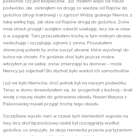
posłuchać czy jest bezpiecznie. Już miałem wejść na nasze
podwórko, ale zerknąłem na drogę co wiedzie od Rapów do
gościńca (drogi traktowej) i o zgrozo! Widzę grubego Niemca, z
taką wielką fają, jak idzie od Rapów drogą do gościńca. Znów
mnie strach przejął i wziąłem odwrót uciekając, lecz nie w staw
a w zagajnik. Tam przeczekałem trochę w tym mokrym ubraniu
nasłuchując i szczękając zębami z zimna. Poszukałem
słonecznej polanki by znów suszyć ubranie, które wyschnąć do
końca nie chciało. Po godzinie choć było jeszcze mokre,
włożyłem je na siebie, znów zmierzając ku domowi – może
Niemcy już odjechali? Bo słychać było warkot ich samochodów.
I już nie było Niemców, choć jednak byli na naszym podwórku.
Teraz w domu dowiedziałem się, że przyjechali z kuchnią – brali
wodę z naszej studni do gotowania obiadu. Nawet Marysia z
Piskorowską musieli przyjąć trochę tego obiadu.
Szczęśliwie wyszło nam w czasie tych niemieckich wypraw na
lasy, lecz drut łącznościowy nadal był rozciągnięty wzdłuż
gościńca, co znaczyło, że akcja niemiecka przeciw partyzantom