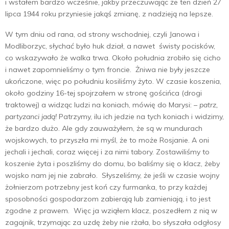
i wstałem bardzo wcześnie, jakby przeczuwając że ten dzień 27
lipca 1944 roku przyniesie jakąś zmianę, z nadzieją na lepsze.
W tym dniu od rana, od strony wschodniej, czyli Janowa i
Modliborzyc, słychać było huk dział, a nawet świsty pocisków,
co wskazywało że walka trwa. Około południa zrobiło się cicho
i nawet zapomnieliśmy o tym froncie. Żniwa nie były jeszcze
ukończone, więc po południu kosiliśmy żyto. W czasie koszenia,
około godziny 16-tej spojrzałem w stronę gościńca (drogi
traktowej) a widząc ludzi na koniach, mówię do Marysi:
– patrz,
partyzanci jadą!
Patrzymy, ilu ich jedzie na tych koniach i widzimy,
że bardzo dużo. Ale gdy zauważyłem, że są w mundurach
wojskowych, to przyszła mi myśl, że to może Rosjanie. A oni
jechali i jechali, coraz więcej i za nimi tabory. Zostawiliśmy to
koszenie żyta i poszliśmy do domu, bo baliśmy się o klacz, żeby
wojsko nam jej nie zabrało. Słyszeliśmy, że jeśli w czasie wojny
żołnierzom potrzebny jest koń czy furmanka, to przy każdej
sposobności gospodarzom zabierają lub zamieniają, i to jest
zgodne z prawem. Więc ja wziąłem klacz, poszedłem z nią w
zagajnik, trzymając za uzdę żeby nie rżała, bo słyszała odgłosy