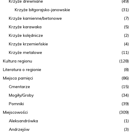
Krzyże drewniane
(49)
Krzyże biłgorajsko-janowskie
(31)
Krzyże kamienne/betonowe
(7)
Krzyże karawaka
(5)
Krzyże kolędnicze
(2)
Krzyże krzemieńskie
(4)
Krzyże metalowe
(11)
Kultura regionu
(128)
Literatura o regionie
(8)
Miejsca pamięci
(86)
Cmentarze
(15)
Mogiły/Groby
(34)
Pomniki
(39)
Miejscowości
(309)
Aleksandrówka
(1)
Andrzejów
(3)