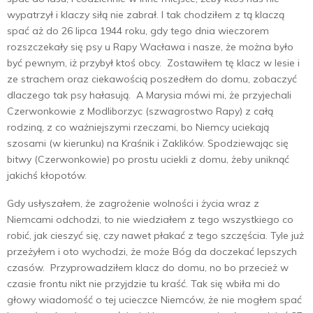
wypatrzył i klaczy siłą nie zabrał. I tak chodziłem z tą klaczą
spać aż do 26 lipca 1944 roku, gdy tego dnia wieczorem
rozszczekały się psy u Rapy Wacława i nasze, że można było
być pewnym, iż przybył ktoś obcy. Zostawiłem tę klacz w lesie i
ze strachem oraz ciekawością poszedłem do domu, zobaczyć
dlaczego tak psy hałasują. A Marysia mówi mi, że przyjechali
Czerwonkowie z Modliborzyc (szwagrostwo Rapy) z całą
rodziną, z co ważniejszymi rzeczami, bo Niemcy uciekają
szosami (w kierunku) na Kraśnik i Zaklików. Spodziewając się
bitwy (Czerwonkowie) po prostu uciekli z domu, żeby uniknąć
jakichś kłopotów.
Gdy usłyszałem, że zagrożenie wolności i życia wraz z
Niemcami odchodzi, to nie wiedziałem z tego wszystkiego co
robić, jak cieszyć się, czy nawet płakać z tego szczęścia. Tyle już
przeżyłem i oto wychodzi, że może Bóg da doczekać lepszych
czasów. Przyprowadziłem klacz do domu, no bo przecież w
czasie frontu nikt nie przyjdzie tu kraść. Tak się wbiła mi do
głowy wiadomość o tej ucieczce Niemców, że nie mogłem spać