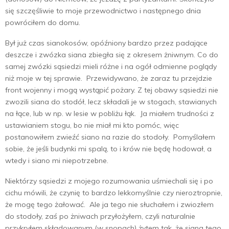
się szczęśliwie to moje przewodnictwo i następnego dnia
powróciłem do domu.
Był już czas sianokosów, opóźniony bardzo przez padające
deszcze i zwózka siana zbiegła się z okresem żniwnym. Co do
samej zwózki sąsiedzi mieli różne i na ogół odmienne poglądy
niż moje w tej sprawie. Przewidywano, że zaraz tu przejdzie
front wojenny i mogą wystąpić pożary. Z tej obawy sąsiedzi nie
zwozili siana do stodół, lecz składali je w stogach, stawianych
na łące, lub w np. w lesie w pobliżu łąk. Ja miałem trudności z
ustawianiem stogu, bo nie miał mi kto pomóc, więc
postanowiłem zwieźć siano na razie do stodoły. Pomyślałem
sobie, że jeśli budynki mi spalą, to i krów nie będę hodował, a
wtedy i siano mi niepotrzebne.
Niektórzy sąsiedzi z mojego rozumowania uśmiechali się i po
cichu mówili, że czynię to bardzo lekkomyślnie czy nieroztropnie,
że mogę tego żałować. Ale ja tego nie słuchałem i zwiozłem
do stodoły, zaś po żniwach przyłożyłem, czyli naturalnie
przykryłem składowanym (w snopach) żytem tak, że siana tego