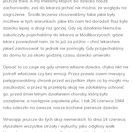
jeszcze trwa. A my mieliśmy kłopot, bo dziecko nasze
zachorowało, zaś do lekarza jechać nie można, ze względu na
zagrożenie. Środki leczenia stosowaliśmy takie jakie były
możliwe w tych warunkach, jakie kto nam też doradził. Raz było
dziecku lepiej, a drugi raz gorzej. Gdy się działania Niemców
zakończyły, pojechaliśmy do lekarza w Modliborzycach, gdzie
lekarz powiedział nam, że to już za późno – choć lekarstwa
jakieś zastosował, to jednak nie pomogły. Gdy przyjechaliśmy
do domu to za około godzinę czasu, dziecko umierało.
Opisać to co czuje się gdy umiera własne dziecko, chyba nikt nie
potrafi właściwie czy bez emocji. Przez prawie osiem miesięcy
pielęgnowaliśmy, chronili przed wszystkim złym co by mogło mu
zaszkodzić, a przez tę przeklętą akcję nie zdołaliśmy uchronić
go, przed śmiertelnym działaniem choroby, którą było
zaziębienie, a następnie zapalenie płuc. I tak 26 czerwca 1944
roku odeszło na zawsze, nasze kochane pierwsze dziecko.
Wracając jeszcze do tych akcji niemieckich, to dnia 14 czerwca,
słyszałem wszystkie strzały i wybuchy, jako odgłosy walk