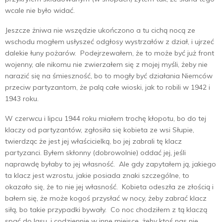
wcale nie było widać.
Jeszcze żniwa nie wszędzie ukończono a tu cichą nocą ze
wschodu mogłem usłyszeć odgłosy wystrzałów z dział, i ujrzeć
dalekie łuny pożarów. Podejrzewałem, że to może być już front
wojenny, ale nikomu nie zwierzałem się z mojej myśli, żeby nie
narazić się na śmieszność, bo to mogły być działania Niemców
przeciw partyzantom, że palą całe wioski, jak to robili w 1942 i
1943 roku.
W czerwcu i lipcu 1944 roku miałem trochę kłopotu, bo do tej
klaczy od partyzantów, zgłosiła się kobieta ze wsi Słupie,
twierdząc że jest jej właścicielką, bo jej zabrali tę klacz
partyzanci. Byłem skłonny (dobrowolnie) oddać jej, jeśli
naprawdę byłaby to jej własność. Ale gdy zapytałem ją, jakiego
ta klacz jest wzrostu, jakie posiada znaki szczególne, to
okazało się, że to nie jej własność. Kobieta odeszła ze złością i
bałem się, że może kogoś przysłać w nocy, żeby zabrać klacz
siłą, bo takie przypadki bywały. Co noc chodziłem z tą klaczą
spać do lasu, i codziennie w inne miejsce, żeby ktoś nas nie