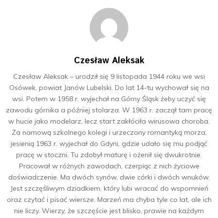
Czesław Aleksak
Czesław Aleksak – urodził się 9 listopada 1944 roku we wsi
Osówek, powiat Janów Lubelski. Do lat 14-tu wychował się na
wsi. Potem w 1958 r. wyjechał na Górny Śląsk żeby uczyć się
zawodu górnika a później stolarza. W 1963 r. zaczął tam pracę
w hucie jako modelarz, lecz start zakłóciła wirusowa choroba.
Za namową szkolnego kolegi i urzeczony romantyką morza,
jesienią 1963 r. wyjechał do Gdyni, gdzie udało się mu podjąć
pracę w stoczni. Tu zdobył maturę i ożenił się dwukrotnie.
Pracował w różnych zawodach, czerpiąc z nich życiowe
doświadczenie. Ma dwóch synów, dwie córki i dwóch wnuków.
Jest szczęśliwym dziadkiem, który lubi wracać do wspomnień
oraz czytać i pisać wiersze. Marzeń ma chyba tyle co lat, ale ich
nie liczy. Wierzy, że szczęście jest blisko, prawie na każdym