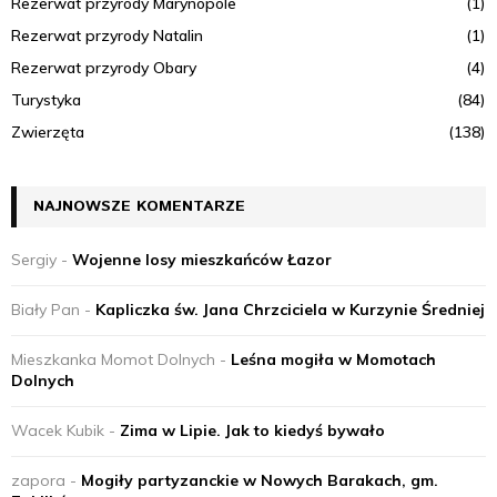
Rezerwat przyrody Marynopole
(1)
Rezerwat przyrody Natalin
(1)
Rezerwat przyrody Obary
(4)
Turystyka
(84)
Zwierzęta
(138)
NAJNOWSZE KOMENTARZE
Sergiy
-
Wojenne losy mieszkańców Łazor
Biały Pan
-
Kapliczka św. Jana Chrzciciela w Kurzynie Średniej
Mieszkanka Momot Dolnych
-
Leśna mogiła w Momotach
Dolnych
Wacek Kubik
-
Zima w Lipie. Jak to kiedyś bywało
zapora
-
Mogiły partyzanckie w Nowych Barakach, gm.