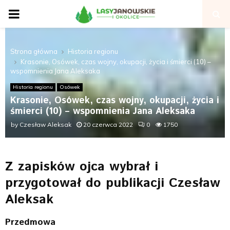
P
R
Strona główna
Historia regionu
Krasonie, Osówek, czas wojny, okupacji, życia i śmierci (10) –
I
wspomnienia Jana Aleksaka
Historia regionu
Osówek
M
Krasonie, Osówek, czas wojny, okupacji, życia i
śmierci (10) – wspomnienia Jana Aleksaka
A
by
Czesław Aleksak
20 czerwca 2022
0
1750
R
Z zapisków ojca wybrał i
Y
przygotował do publikacji Czesław
Aleksak
M
Przedmowa