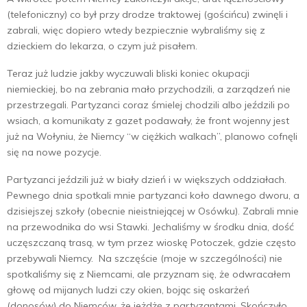
(telefoniczny) co był przy drodze traktowej (gościńcu) zwinęli i
zabrali, więc dopiero wtedy bezpiecznie wybraliśmy się z
dzieckiem do lekarza, o czym już pisałem.
Teraz już ludzie jakby wyczuwali bliski koniec okupacji
niemieckiej, bo na zebrania mało przychodzili, a zarządzeń nie
przestrzegali. Partyzanci coraz śmielej chodzili albo jeździli po
wsiach, a komunikaty z gazet podawały, że front wojenny jest
już na Wołyniu, że Niemcy “w ciężkich walkach”, planowo cofnęli
się na nowe pozycje.
Partyzanci jeździli już w biały dzień i w większych oddziałach.
Pewnego dnia spotkali mnie partyzanci koło dawnego dworu, a
dzisiejszej szkoły (obecnie nieistniejącej w Osówku). Zabrali mnie
na przewodnika do wsi Stawki. Jechaliśmy w środku dnia, dość
uczęszczaną trasą, w tym przez wioskę Potoczek, gdzie często
przebywali Niemcy. Na szczęście (moje w szczególności) nie
spotkaliśmy się z Niemcami, ale przyznam się, że odwracałem
głowę od mijanych ludzi czy okien, bojąc się oskarżeń
(donosów) do Niemców, że jeżdżę z partyzantami. Skończyło