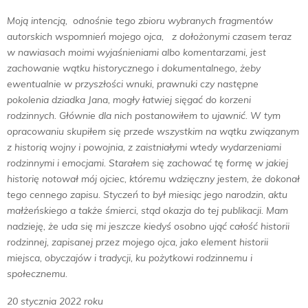
Moją intencją, odnośnie tego zbioru wybranych fragmentów
autorskich wspomnień mojego ojca, z dołożonymi czasem teraz
w nawiasach moimi wyjaśnieniami albo komentarzami, jest
zachowanie wątku historycznego i dokumentalnego, żeby
ewentualnie w przyszłości wnuki, prawnuki czy następne
pokolenia dziadka Jana, mogły łatwiej sięgać do korzeni
rodzinnych. Głównie dla nich postanowiłem to ujawnić. W tym
opracowaniu skupiłem się przede wszystkim na wątku związanym
z historią wojny i powojnia, z zaistniałymi wtedy wydarzeniami
rodzinnymi i emocjami. Starałem się zachować tę formę w jakiej
historię notował mój ojciec, któremu wdzięczny jestem, że dokonał
tego cennego zapisu. Styczeń to był miesiąc jego narodzin, aktu
małżeńskiego a także śmierci, stąd okazja do tej publikacji. Mam
nadzieję, że uda się mi jeszcze kiedyś osobno ująć całość historii
rodzinnej, zapisanej przez mojego ojca, jako element historii
miejsca, obyczajów i tradycji, ku pożytkowi rodzinnemu i
społecznemu.
20 stycznia 2022 roku