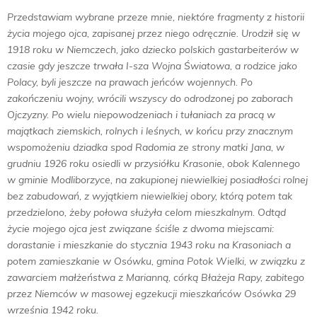
E
Przedstawiam wybrane przeze mnie, niektóre fragmenty z historii
życia mojego ojca, zapisanej przez niego odręcznie. Urodził się w
N
1918 roku w Niemczech, jako dziecko polskich gastarbeiterów w
czasie gdy jeszcze trwała I-sza Wojna Światowa, a rodzice jako
U
Polacy, byli jeszcze na prawach jeńców wojennych. Po
zakończeniu wojny, wrócili wszyscy do odrodzonej po zaborach
Ojczyzny. Po wielu niepowodzeniach i tułaniach za pracą w
majątkach ziemskich, rolnych i leśnych, w końcu przy znacznym
wspomożeniu dziadka spod Radomia ze strony matki Jana, w
grudniu 1926 roku osiedli w przysiółku Krasonie, obok Kalennego
w gminie Modliborzyce, na zakupionej niewielkiej posiadłości rolnej
bez zabudowań, z wyjątkiem niewielkiej obory, którą potem tak
przedzielono, żeby połowa służyła celom mieszkalnym. Odtąd
życie mojego ojca jest związane ściśle z dwoma miejscami:
dorastanie i mieszkanie do stycznia 1943 roku na Krasoniach a
potem zamieszkanie w Osówku, gmina Potok Wielki, w związku z
zawarciem małżeństwa z Marianną, córką Błażeja Rapy, zabitego
przez Niemców w masowej egzekucji mieszkańców Osówka 29
września 1942 roku.